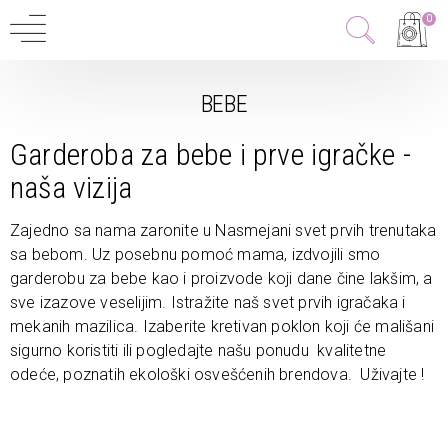
0
BEBE
Garderoba za bebe i prve igračke -
naša vizija
Zajedno sa nama zaronite u Nasmejani svet prvih trenutaka
sa bebom. Uz posebnu pomoć mama, izdvojili smo
garderobu za bebe kao i proizvode koji dane čine lakšim, a
sve izazove veselijim. Istražite naš svet prvih igračaka i
mekanih mazilica. Izaberite kretivan poklon koji će mališani
sigurno koristiti ili pogledajte našu ponudu kvalitetne
odeće, poznatih ekološki osvešćenih brendova. Uživajte !