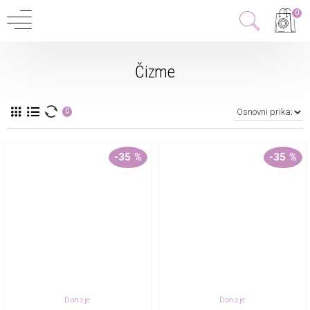
0
Čizme
0
-35 %
-35 %
Donsje
Donsje