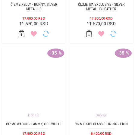
ČIZME XELLY - BUNNY, SILVER
ČIZME ISA EXCLUSIVE - SILVER
METALLIC
METALLIC LEATHER
17.800,00 RSD
17.800,00 RSD
11.570,00 RSD
11.570,00 RSD
-35 %
-35 %
Donsje
Donsje
ČIZME WADOU - LAMMY, OFF WHITE
ČIZME KAPI CLASSIC LINING - LION
17.800,00 RSD
8.400,00 RSD