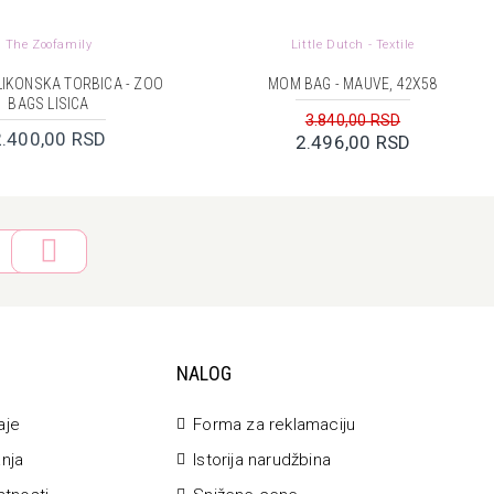
The Zoofamily
Little Dutch - Textile
ILIKONSKA TORBICA - ZOO
MOM BAG - MAUVE, 42X58
BAGS LISICA
3.840,00 RSD
2.400,00 RSD
2.496,00 RSD
NALOG
aje
Forma za reklamaciju
anja
Istorija narudžbina