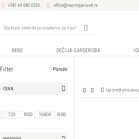
+381 64 680 0250
office@nasmejanisvet.rs
BEBE
DEČIJA GARDEROBA
I
Filter
Poništi
CENA
Uporedi proizvo
RSD
RSD
BRENDOVI