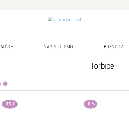
GRAČKE
NAPOLJU SMO
BRENDOVI
Torbice
d
0
-35 %
-0 %