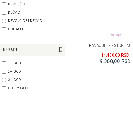
PELLIANNI
DEVOJČICE
DEČACI
SOUZA
DEVOJČICE I DEČACI
ODRASLI
THE ZOOFAMILY
Donsje
RANAC JEEP - STONE NU
UZRAST
14.400,00 RSD
9.360,00 RSD
1+ GOD.
2+ GOD.
3+ GOD.
OD 0-2 GOD.