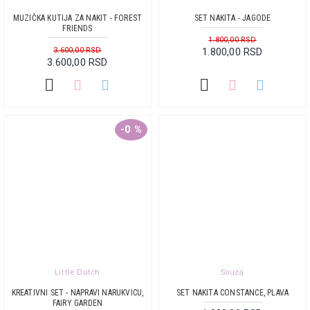
MUZIČKA KUTIJA ZA NAKIT - FOREST
SET NAKITA - JAGODE
FRIENDS
1.800,00 RSD
3.600,00 RSD
1.800,00 RSD
3.600,00 RSD
-0 %
Little Dutch
Souza
KREATIVNI SET - NAPRAVI NARUKVICU,
SET NAKITA CONSTANCE, PLAVA
FAIRY GARDEN