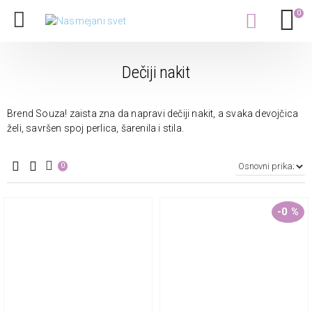
0
Dečiji nakit
Brend Souza! zaista zna da napravi dečiji nakit, a svaka devojčica
želi, savršen spoj perlica, šarenila i stila.
0
-0 %