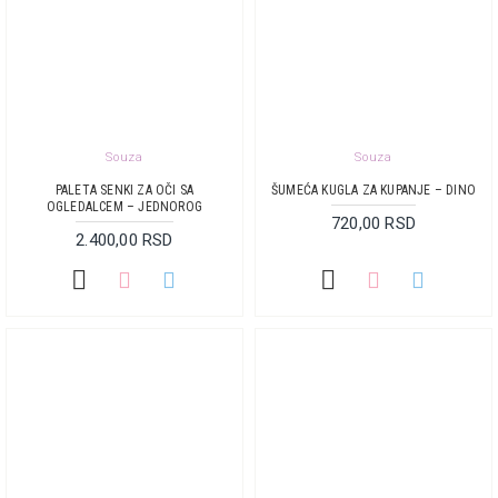
Souza
Souza
PALETA SENKI ZA OČI SA
ŠUMEĆA KUGLA ZA KUPANJE – DINO
OGLEDALCEM – JEDNOROG
720,00 RSD
2.400,00 RSD