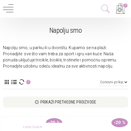
0
Napolju smo
Napolju smo, u parku ili u dvorištu. Kupamo se na plaži.
Pronadjite sve što vam treba za sport i igru van kuće. Naša
ponuda uključuje tricikle, bicikle, trotinete i pomoćnu opremu.
Pronadjite udobnu odeću idealnu za sve aktivnosti napolju.
0
PRIKAŽI PRETHODNE PROIZVODE
-20 %
-20 %
Little Dutch