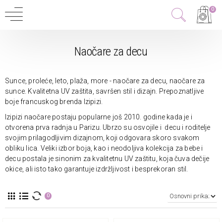
0
Naočare za decu
Sunce, proleće, leto, plaža, more - naočare za decu, naočare za
sunce. Kvalitetna UV zaštita, savršen stil i dizajn. Prepoznatljive
boje francuskog brenda Izipizi.
Izipizi naočare postaju popularne još 2010. godine kada je i
otvorena prva radnja u Parizu. Ubrzo su osvojile i decu i roditelje
svojim prilagodljivim dizajnom, koji odgovara skoro svakom
obliku lica. Veliki izbor boja, kao i neodoljiva kolekcija za bebe i
decu postala je sinonim za kvalitetnu UV zaštitu, koja čuva dečije
okice, ali isto tako garantuje izdržljivost i besprekoran stil.
0