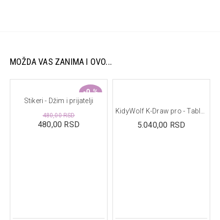
MOŽDA VAS ZANIMA I OVO...
-0 %
Stikeri - Džim i prijatelji
KidyWolf K-Draw pro - Tablet za crtanje, Manga
480,00 RSD
480,00 RSD
5.040,00 RSD