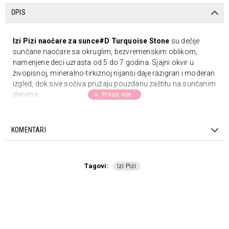
OPIS
Izi Pizi naočare za sunce#D Turquoise Stone
su dečije
sunčane naočare sa okruglim, bezvremenskim oblikom,
namenjene deci uzrasta od 5 do 7 godina. Sjajni okvir u
živopisnoj, mineralno-tirkiznoj nijansi daje razigran i moderan
izgled, dok sive sočiva pružaju pouzdanu zaštitu na sunčanim
danima.
Ove
dečije naočare za sunce
savršene su za porodična
putovanja, izlete i svakodnevne aktivnosti na otvorenom.
KOMENTARI
Lagane su i udobne, pa mališanima lepo stoje i tokom dužeg
nošenja.
Kombinuju stil, sigurnost i praktičnost – idealan izbor za
Tagovi:
Izi Pizi
bezbrižne, sunčane avanture.