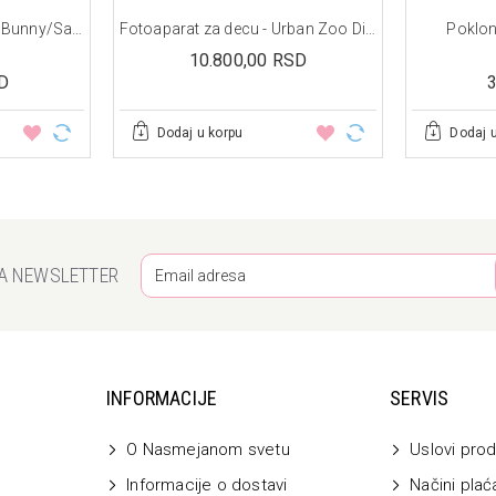
Jakna sa dva lica - Baby Bunny/Sand
Fotoaparat za decu - Urban Zoo Dino Rex
Poklon 
10.800,00 RSD
D
Dodaj u korpu
Dodaj 
ZA NEWSLETTER
INFORMACIJE
SERVIS
O Nasmejanom svetu
Uslovi prod
Informacije o dostavi
Načini plać