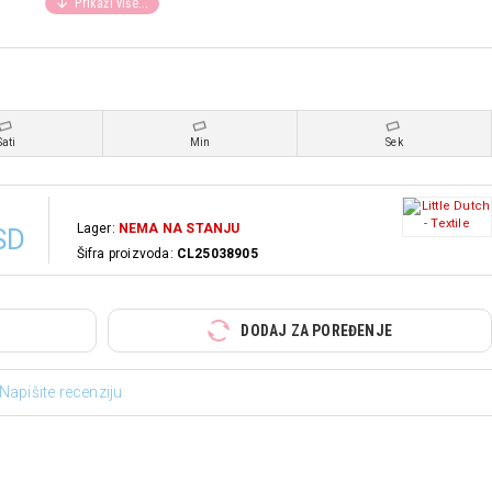
Sati
Min
Sek
ram
za
fino
pranje).
Ne
peglati,
ne
izbeljivati,
ne
sušiti
u
mašini,
ne
Lager:
NEMA NA STANJU
SD
Šifra proizvoda:
CL25038905
DODAJ ZA POREĐENJE
Napišite recenziju