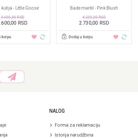
kutija - Little Goose
Bade mantil - Pink Blush
3.600,00 RSD
4.200,00 RSD
3.600,00 RSD
2.730,00 RSD
u korpu
Dodaj u korpu
NALOG
aje
Forma za reklamaciju
anja
Istorija narudžbina