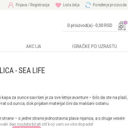
Prijava / Registracija
Lista želja
Poređenje proizvoda
0
0 proizvod(a) - 0,00 RSD
AKCIJA
IGRAČKE PO UZRASTU
ICA - SEA LIFE
n
kapa
za
sunce
savršen
je
za
sve
letnje
avanture –
bilo
da
ste
na
plaži,
vrat
od
sunca,
dok
prijatan
materijal
čini
da
mališani
ostanu
e
strane
–
s
jedne
strane
jednostavna
plava
nijansa,
a
s
druge
vesele
svaki
dan
možete
birati
stil
koji
vam
se
više
dopada!