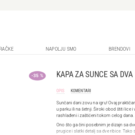
GRAČKE
NAPOLJU SMO
BRENDOVI
KAPA ZA SUNCE SA DVA L
-35 %
OPIS
KOMENTARI
Sunčani
dani
zovu
na
igru!
Ovaj
praktiča
u
parku
ili
na
šetnji.
Široki
obod
štiti
lice
i
rashlađeni
i
zaštićeni
tokom
celog
dana.
Ono
što
ga
čini
posebnim
je
dizajn
sa
dv
prugice
i
slatki
detalj
sa
dve
ribice.
Tako