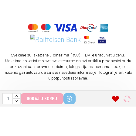
Sve cene su iskazane u dinarima (RSD). PDV je uračunat u cenu.
Maksimalno koristimo sve svoje resurse da svi artikli u prodavnici budu
prikazani sa ispravnim opisima, fotografijama i cenama. Ipak, ne
možemo garantovati da su sve navedene informacije i fotografije artikala
u potpunosti ispravne.
DODAJ U KORPU
Copyright © 2010-
2026. NIKIANA DOO. Sva prava zadržana.
Softverska izrada: