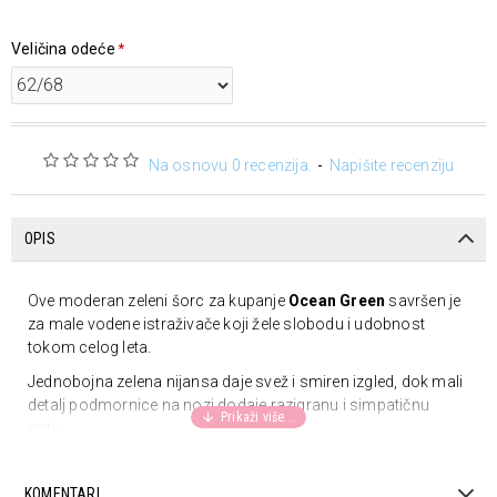
Veličina odeće
Na osnovu 0 recenzija.
-
Napišite recenziju
OPIS
Ove moderan zeleni šorc za kupanje
Ocean Green
savršen je
za male vodene istraživače koji žele slobodu i udobnost
tokom celog leta.
Jednobojna zelena nijansa daje svež i smiren izgled, dok mali
detalj podmornice na nozi dodaje razigranu i simpatičnu
notu.
Izrađene su od mekane waffle tkanine koja prijatno leži na
koži i omogućava lako kretanje, pa su idealne za plivanje,
KOMENTARI