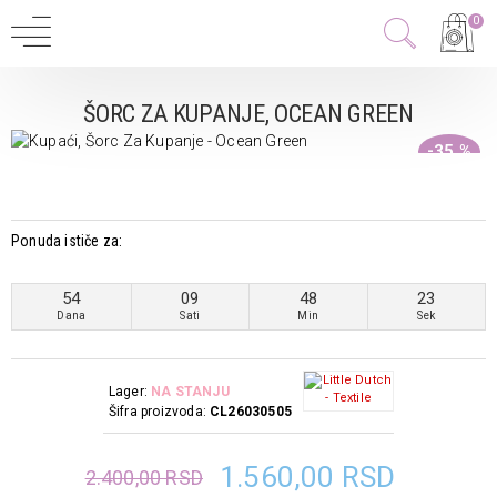
0
ŠORC ZA KUPANJE, OCEAN GREEN
-35 %
Ponuda ističe za:
54
09
48
23
Dana
Sati
Min
Sek
Lager:
NA STANJU
Šifra proizvoda:
CL26030505
1.560,00 RSD
2.400,00 RSD