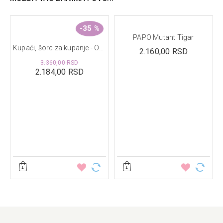
malih delova. Opasnost od gušenja.
-35 %
PAPO Mutant Tigar
Fairy Garden
Kupaći, šorc za kupanje - Ocean Brown Stripes
2.160,00 RSD
3.360,00 RSD
2.184,00 RSD