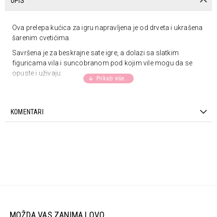
OPIS
Ova prelepa kućica za igru napravljena je od drveta i ukrašena
šarenim cvetićima.
Savršena je za beskrajne sate igre, a dolazi sa slatkim
figuricama vila i suncobranom pod kojim vile mogu da se
opuste i uživaju.
Figurice vila oživljavaju kućicu i pozivaju decu na kreativne
priče i igre. Nakon dana maštovitih avantura, kućica se lako
sklapa i može se uredno odložiti do sledeće igre.
KOMENTARI
Ova igračka podstiče dečiju maštu i kreativnost,
omogućavajući im da uživaju u svom posebnom svetu igre
iznova i iznova.
Kolekcija: Fairy Garden
Dimenzije proizvoda: 26x12,8x28,8 cm
Preporučena minimalna starost: 3+ godine
Sastav: Karton
Upozorenje: Nije pogodna za decu mlađu od 3 godine zbog
MOŽDA VAS ZANIMA I OVO...