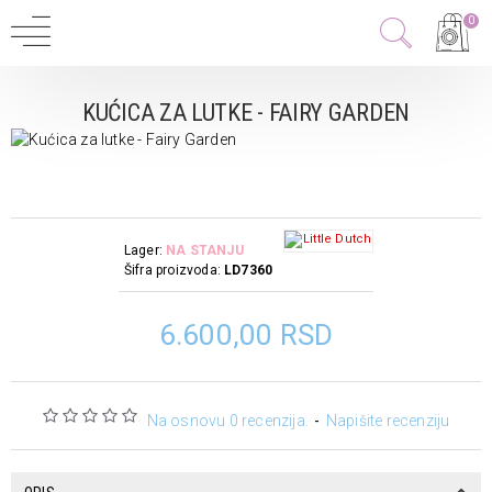
0
KUĆICA ZA LUTKE - FAIRY GARDEN
Lager:
NA STANJU
Šifra proizvoda:
LD7360
6.600,00 RSD
Na osnovu 0 recenzija.
-
Napišite recenziju