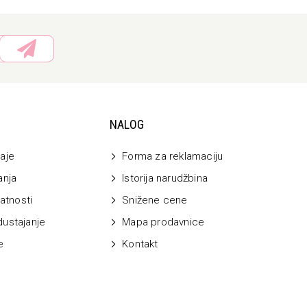
NALOG
aje
Forma za reklamaciju
anja
Istorija narudžbina
vatnosti
Snižene cene
dustajanje
Mapa prodavnice
e
Kontakt