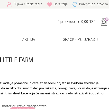
Prijava / Registracija
Lista želja
Poređenje proizvoda
0
0 proizvod(a) - 0,00 RSD
AKCIJA
IGRAČKE PO UZRASTU
LITTLE FARM
ut kada je pomerite, bićete iznenađeni prijatnim zvukom zveckanja.
o da se lako drži malim dečijim rukama, omogućavajući im da je istražuju i
i i tri male etikete koje će maleni istraživači rado istraživati i dodatno
i motorički razvoj vašeg deteta.