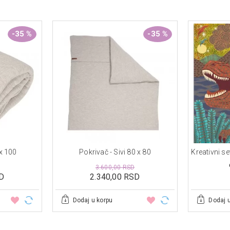
-35 %
-35 %
 x 100
Pokrivač - Sivi 80 x 80
3.600,00 RSD
D
2.340,00 RSD
Dodaj u korpu
Dodaj 