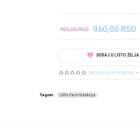
960,00 RSD
960,00 RSD
DODAJ U LISTU ŽELJA
Na osnovu 0 recenzija.
-
Tagovi:
Little Farm kolekcija