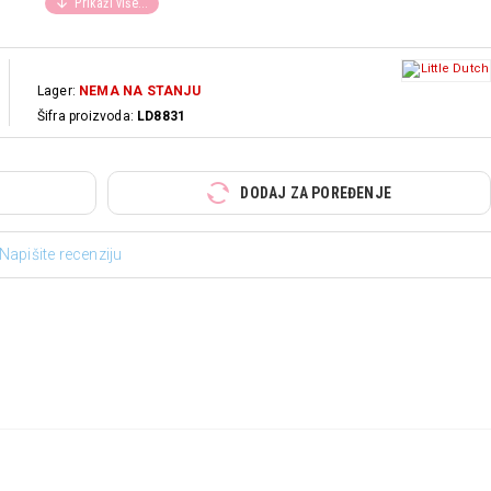
Lager:
NEMA NA STANJU
Šifra proizvoda:
LD8831
DODAJ ZA POREĐENJE
Napišite recenziju