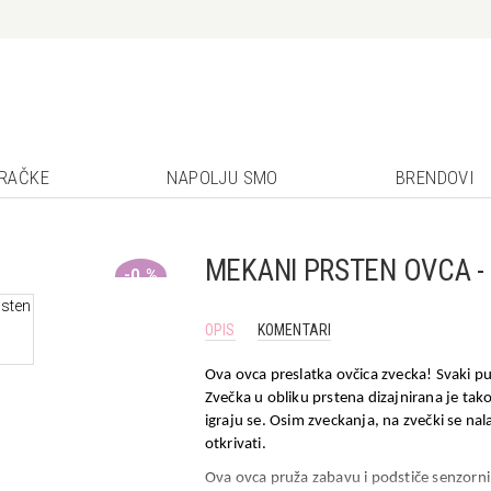
GRAČKE
NAPOLJU SMO
BRENDOVI
MEKANI PRSTEN OVCA - 
-0 %
OPIS
KOMENTARI
Ova ovca preslatka ovčica zvecka! Svaki p
Zvečka u obliku prstena dizajnirana je tak
igraju se. Osim zveckanja, na zvečki se nalaz
otkrivati.
Ova ovca pruža zabavu i podstiče senzorni 