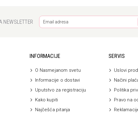
ZA NEWSLETTER
INFORMACIJE
SERVIS
O Nasmejanom svetu
Uslovi prod
Informacije o dostavi
Načini plać
Uputstvo za registraciju
Politika pri
Kako kupiti
Pravo na o
Najčešća pitanja
Reklamacij