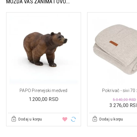
MOŽDA VAS ZANIMA I OVO...
PAPO Pirenejski medved
Pokrivač - sivi 70
1.200,00 RSD
5.040,00 RSD
3.276,00 RS
Dodaj u korpu
Dodaj u korpu