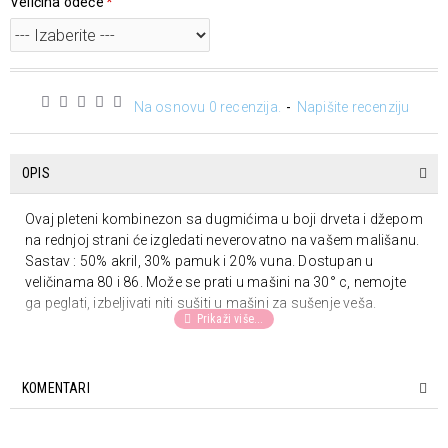
Veličina odeće
Na osnovu 0 recenzija.
-
Napišite recenziju
OPIS
Ovaj pleteni kombinezon sa dugmićima u boji drveta i džepom
na rednjoj strani će izgledati neverovatno na vašem mališanu.
Sastav : 50% akril, 30% pamuk i 20% vuna. Dostupan u
veličinama 80 i 86. Može se prati u mašini na 30° c, nemojte
ga peglati, izbeljivati niti sušiti u mašini za sušenje veša.
KOMENTARI