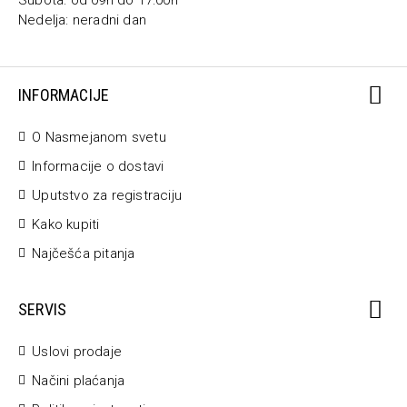
Subota: od 09h do 17:00h
Nedelja: neradni dan
INFORMACIJE
O Nasmejanom svetu
Informacije o dostavi
Uputstvo za registraciju
Kako kupiti
Najčešća pitanja
SERVIS
Uslovi prodaje
Načini plaćanja