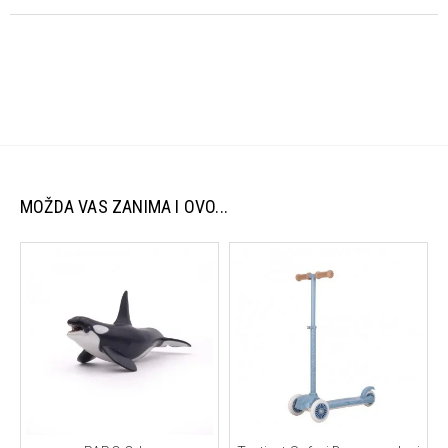
Karakteristike:
Glavni materijal:
95% organski pamuk, 5% elastin
Detalji:
100% pamuk (GOTS sertifikovan)
Standard:
GOTS (Global Organic Textile Standard) –
garancija organske i odgovorne proizvodnje
Ključne prednosti:
MOŽDA VAS ZANIMA I OVO...
Organski materijali:
Nežan prema osetljivoj dečijoj koži i
ekološki prihvatljiv.
Savršeno uklapanje:
Dizajniran da se lako kombinuje sa
ostatkom kolekcije.
Održavanje:
Preporučuje se mašinsko pranje na blagim
programima (prema uputstvu na etiketi). Izbegavajte
agresivna sredstva kako bi organski pamuk ostao mekan i
očuvan.