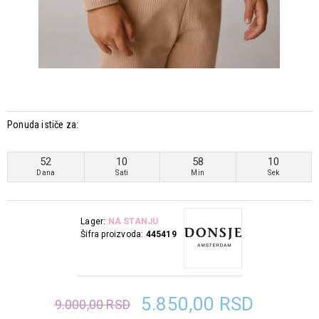
Ponuda ističe za:
52
10
58
10
Dana
Sati
Min
Sek
Lager:
NA STANJU
Šifra proizvoda:
445419
5.850,00 RSD
9.000,00 RSD