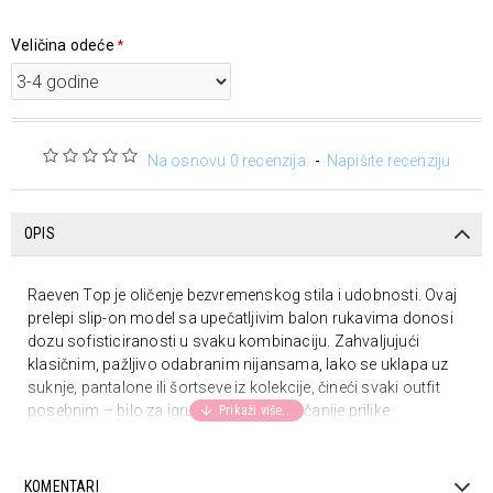
Veličina odeće
Na osnovu 0 recenzija.
-
Napišite recenziju
OPIS
Raeven Top je oličenje bezvremenskog stila i udobnosti. Ovaj
prelepi slip-on model sa upečatljivim balon rukavima donosi
dozu sofisticiranosti u svaku kombinaciju. Zahvaljujući
klasičnim, pažljivo odabranim nijansama, lako se uklapa uz
suknje, pantalone ili šortseve iz kolekcije, čineći svaki outfit
posebnim – bilo za igru, druženje ili svečanije prilike.
Izrađen od mekane organske pamuka sa dodatkom elastana,
pruža savršenu udobnost, fleksibilnost i prijatan osećaj na
KOMENTARI
koži tokom celog dana.