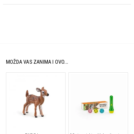
prilike.
Karakteristike:
Glavni materijal:
95% organski pamuk, 5% elastin
Detalji:
100% pamuk (GOTS sertifikovan)
Standard:
GOTS (Global Organic Textile Standard) –
garancija organske i odgovorne proizvodnje
Ključne prednosti:
MOŽDA VAS ZANIMA I OVO...
Organski materijali:
Nežan prema osetljivoj dečijoj koži i
ekološki prihvatljiv.
Savršeno uklapanje:
Dizajniran da se lako kombinuje sa
ostatkom kolekcije.
Održavanje:
Preporučuje se mašinsko pranje na blagim
programima (prema uputstvu na etiketi). Izbegavajte
agresivna sredstva kako bi organski pamuk ostao mekan i
očuvan.