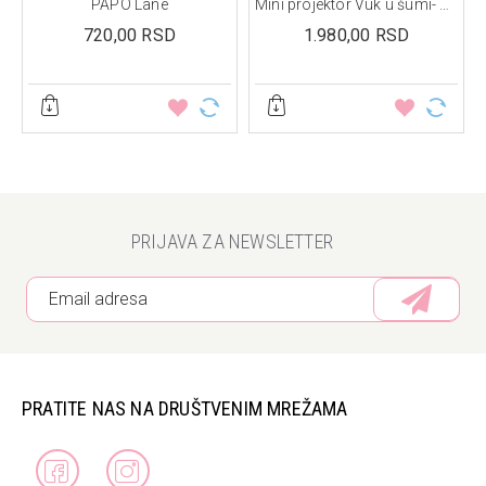
kutiji, Elf
PAPO Lane
Mini projektor Vuk u šumi- Ecole des loisirs
720,00 RSD
1.980,00 RSD
PRIJAVA ZA NEWSLETTER
PRATITE NAS NA DRUŠTVENIM MREŽAMA