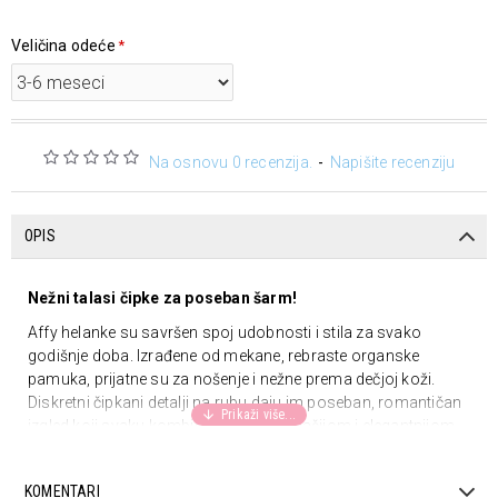
Veličina odeće
Na osnovu 0 recenzija.
-
Napišite recenziju
OPIS
Nežni talasi čipke za poseban šarm!
Affy helanke su savršen spoj udobnosti i stila za svako
godišnje doba. Izrađene od mekane, rebraste organske
pamuka, prijatne su za nošenje i nežne prema dečjoj koži.
Diskretni čipkani detalji na rubu daju im poseban, romantičan
izgled koji svaku kombinaciju čini drugačijom i elegantnijom.
Lako se kombinuju sa suknjama, šortsevima i haljinama iz
kolekcije, pa su idealan komad za igru, šetnju ili svečane
KOMENTARI