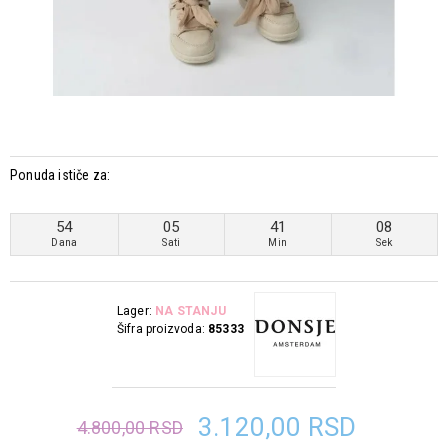
Ponuda ističe za:
54
05
41
08
Dana
Sati
Min
Sek
Lager:
NA STANJU
Šifra proizvoda:
85333
3.120,00 RSD
4.800,00 RSD