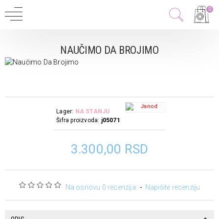
0
NAUČIMO DA BROJIMO
Lager:
NA STANJU
Šifra proizvoda:
j05071
3.300,00 RSD
Na osnovu 0 recenzija.
-
Napišite recenziju