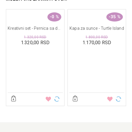
Preporučen za uzrast od 3+ godine.
-0 %
-35 %
Dimenzije: 23,8 x 18,5 x 4,5 cm
hkas, 36 strana
Kreativni set - Pernica sa dodacima, Forest friends
Kapa za sunce - Turtle Island
1.320,00 RSD
1.800,00 RSD
1.320,00 RSD
1.170,00 RSD